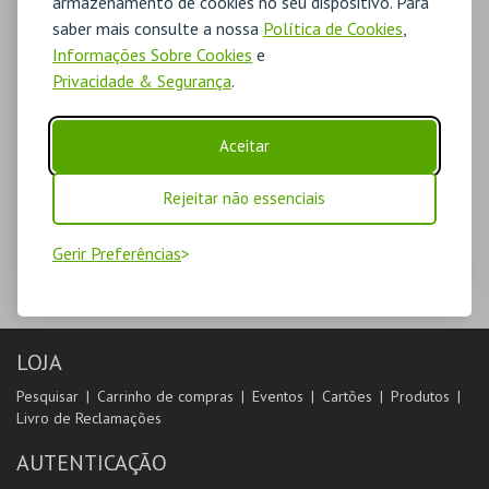
armazenamento de cookies no seu dispositivo. Para
saber mais consulte a nossa
Política de Cookies
,
Informações Sobre Cookies
e
Privacidade & Segurança
.
Aceitar
Rejeitar não essenciais
Gerir Preferências
LOJA
Pesquisar
Carrinho de compras
Eventos
Cartões
Produtos
Livro de Reclamações
AUTENTICAÇÃO