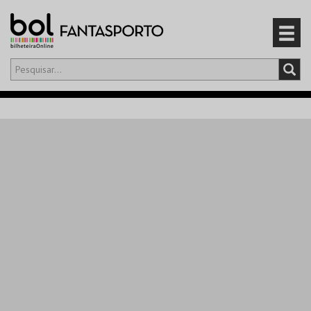
Olá,
iniciar sessão
PT
0
CARRINHO
EVENTOS
CARTÕES
PRODUTOS